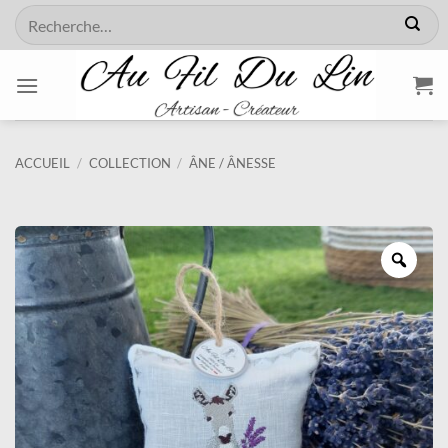
Passer
Recherche
au
pour :
contenu
ACCUEIL
/
COLLECTION
/
ÂNE / ÂNESSE
Zoo