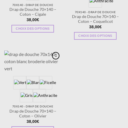
choisies
choisies
70X140 - DRAP DE DOUCHE
sur
sur
Drap de Douche 70×140 –
70X140 - DRAP DE DOUCHE
la
la
Coton – Cigale
Drap de Douche 70×140 –
page
page
38,00
€
Coton – Coquelicot
du
du
38,00
€
CHOIX DES OPTIONS
produit
produit
Ce
CHOIX DES OPTIONS
produit
Ce
a
produit
plusieurs
a
variations.
plusieurs
Ajouter
Les
variations.
à la
options
wishlist
Les
peuvent
options
être
peuvent
choisies
être
sur
choisies
la
sur
70X140 - DRAP DE DOUCHE
page
la
Drap de Douche 70×140 –
du
page
Coton – Olivier
produit
du
38,00
€
produit