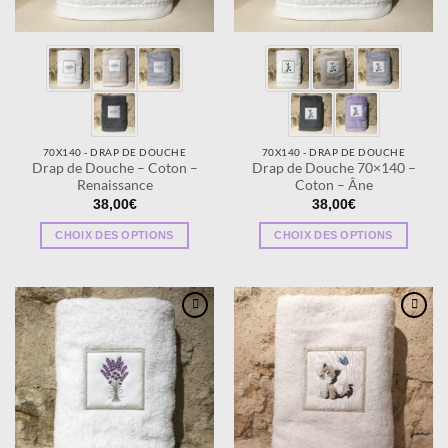
70X140 - DRAP DE DOUCHE
70X140 - DRAP DE DOUCHE
Drap de Douche – Coton –
Drap de Douche 70×140 –
Renaissance
Coton – Âne
38,00
€
38,00
€
CHOIX DES OPTIONS
CHOIX DES OPTIONS
Ce
Ce
produit
produit
a
a
plusieurs
plusieurs
Ajouter
Ajouter
variations.
variations.
à la
à la
wishlist
wishlist
Les
Les
options
options
peuvent
peuvent
être
être
choisies
choisies