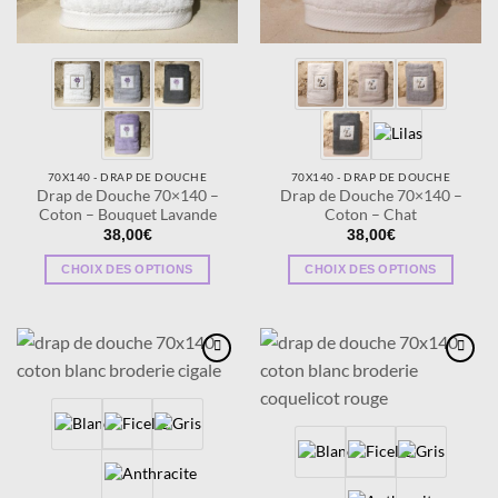
sur
sur
la
la
page
page
du
du
produit
produit
70X140 - DRAP DE DOUCHE
70X140 - DRAP DE DOUCHE
Drap de Douche 70×140 –
Drap de Douche 70×140 –
Coton – Bouquet Lavande
Coton – Chat
38,00
€
38,00
€
CHOIX DES OPTIONS
CHOIX DES OPTIONS
Ce
Ce
produit
produit
a
a
plusieurs
plusieurs
Ajouter
Ajouter
variations.
variations.
à la
à la
wishlist
wishlist
Les
Les
options
options
peuvent
peuvent
être
être