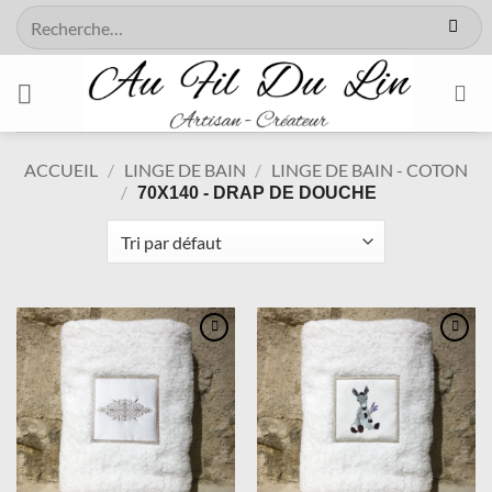
Passer
Recherche
au
pour :
contenu
ACCUEIL
/
LINGE DE BAIN
/
LINGE DE BAIN - COTON
/
70X140 - DRAP DE DOUCHE
Ajouter
Ajouter
à la
à la
wishlist
wishlist