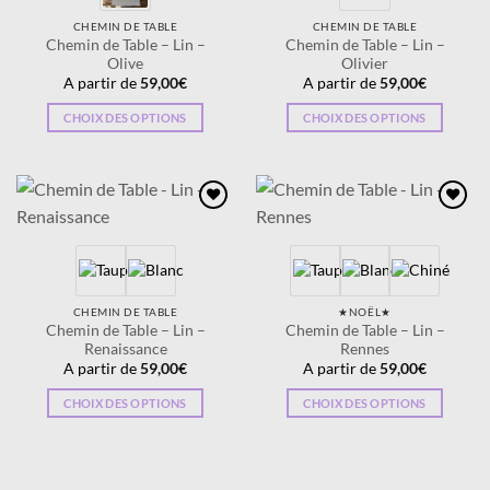
CHEMIN DE TABLE
CHEMIN DE TABLE
Chemin de Table – Lin –
Chemin de Table – Lin –
Olive
Olivier
A partir de
59,00
€
A partir de
59,00
€
CHOIX DES OPTIONS
CHOIX DES OPTIONS
Ce
Ce
produit
produit
a
a
plusieurs
plusieurs
Ajouter
Ajouter
variations.
variations.
à la
à la
wishlist
wishlist
Les
Les
options
options
peuvent
peuvent
CHEMIN DE TABLE
★NOËL★
être
être
Chemin de Table – Lin –
Chemin de Table – Lin –
Renaissance
Rennes
choisies
choisies
A partir de
59,00
€
A partir de
59,00
€
sur
sur
la
la
CHOIX DES OPTIONS
CHOIX DES OPTIONS
page
page
Ce
Ce
du
du
produit
produit
produit
produit
a
a