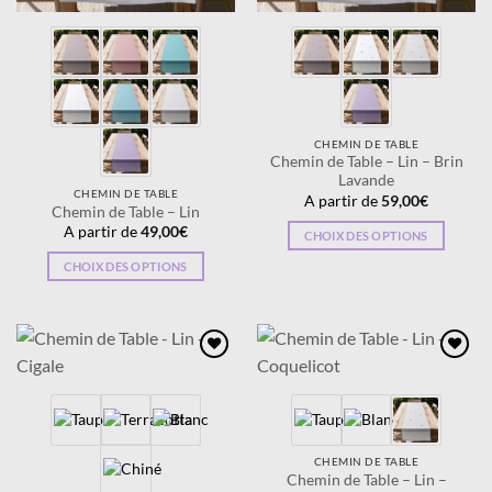
CHEMIN DE TABLE
Chemin de Table – Lin – Brin
Lavande
CHEMIN DE TABLE
A partir de
59,00
€
Chemin de Table – Lin
A partir de
49,00
€
CHOIX DES OPTIONS
Ce
CHOIX DES OPTIONS
produit
Ce
a
produit
plusieurs
a
variations.
plusieurs
Ajouter
Ajouter
Les
variations.
à la
à la
options
wishlist
wishlist
Les
peuvent
options
être
peuvent
CHEMIN DE TABLE
choisies
être
Chemin de Table – Lin –
sur