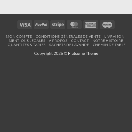
Visa
PayPal
Stripe
MasterCard
American
Maestro
Express
MON COMPTE
CONDITIONS GÉNÉRALES DE VENTE
LIVRAISON
MENTIONS LÉGALES
A PROPOS
CONTACT
NOTRE HISTOIRE
QUANTITÉS & TARIFS
SACHETS DE LAVANDE
CHEMIN DE TABLE
Copyright 2026 ©
Flatsome Theme