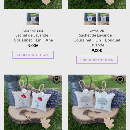
ÂNE / ÂNESSE
LAVANDE
Sachet de Lavande –
Sachet de Lavande –
Coussinet – Lin – Âne
Coussinet – Lin – Bouquet
Lavande
9,00
€
9,00
€
CHOIX DES OPTIONS
CHOIX DES OPTIONS
Ce
Ce
produit
produit
a
a
plusieurs
plusieurs
variations.
Ajouter
Ajouter
variations.
à la
à la
Les
wishlist
wishlist
Les
options
options
peuvent
peuvent
être
être
choisies
choisies
sur
sur
la