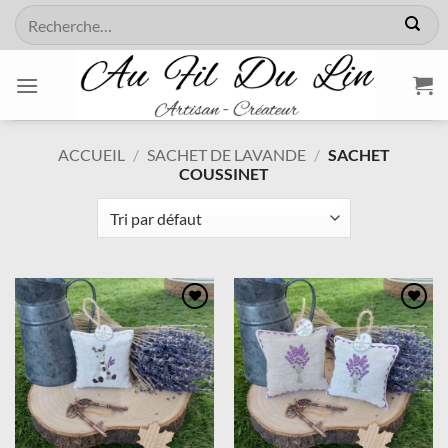
Passer
Recherche
au
pour :
contenu
ACCUEIL
/
SACHET DE LAVANDE
/
SACHET
COUSSINET
Ajouter
Ajouter
à la
à la
wishlist
wishlist