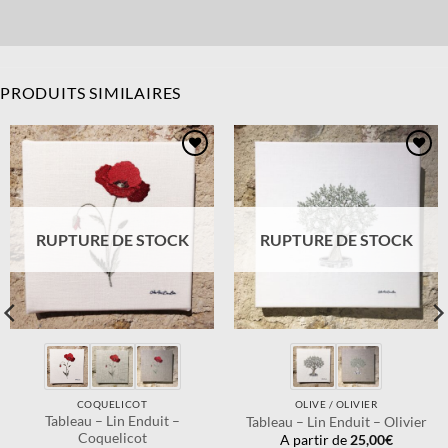
PRODUITS SIMILAIRES
Ajouter
Ajouter
à la
à la
wishlist
wishlist
RUPTURE DE STOCK
RUPTURE DE STOCK
COQUELICOT
OLIVE / OLIVIER
Tableau – Lin Enduit –
Tableau – Lin Enduit – Olivier
Coquelicot
A partir de
25,00
€