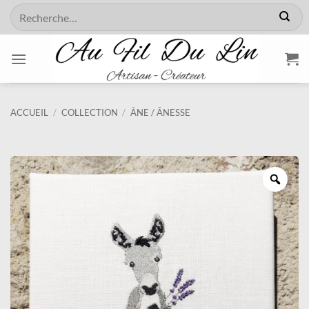
Passer
Recherche
au
pour :
contenu
ACCUEIL
/
COLLECTION
/
ÂNE / ÂNESSE
Zoo