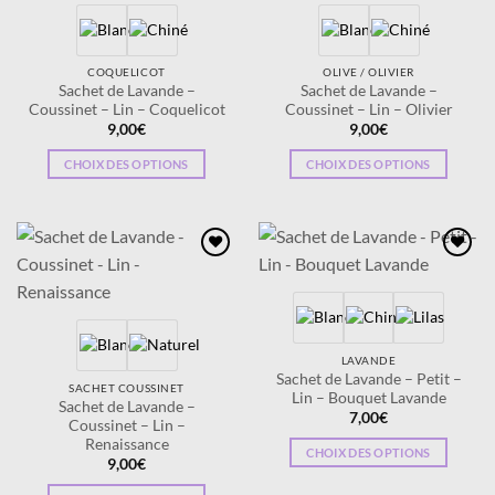
wishlist
wishlist
peuvent
Les
être
options
choisies
peuvent
COQUELICOT
OLIVE / OLIVIER
sur
être
Sachet de Lavande –
Sachet de Lavande –
Coussinet – Lin – Coquelicot
Coussinet – Lin – Olivier
la
choisies
9,00
€
9,00
€
page
sur
du
la
CHOIX DES OPTIONS
CHOIX DES OPTIONS
produit
page
Ce
Ce
du
produit
produit
produit
a
a
plusieurs
plusieurs
Ajouter
Ajouter
variations.
variations.
à la
à la
wishlist
wishlist
Les
Les
options
options
peuvent
peuvent
LAVANDE
être
être
Sachet de Lavande – Petit –
SACHET COUSSINET
Lin – Bouquet Lavande
choisies
choisies
Sachet de Lavande –
7,00
€
sur
sur
Coussinet – Lin –
Renaissance
la
la
CHOIX DES OPTIONS
9,00
€
page
page
Ce
du
du