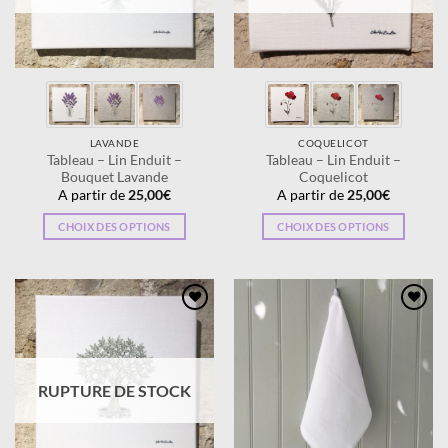
être
être
choisies
choisies
sur
sur
la
la
page
page
du
du
produit
produit
LAVANDE
COQUELICOT
Tableau – Lin Enduit –
Tableau – Lin Enduit –
Bouquet Lavande
Coquelicot
A partir de
25,00
€
A partir de
25,00
€
CHOIX DES OPTIONS
CHOIX DES OPTIONS
Ce
Ce
produit
produit
a
a
plusieurs
plusieurs
Ajouter
Ajouter
variations.
variations.
à la
à la
wishlist
wishlist
Les
Les
options
options
RUPTURE DE STOCK
peuvent
peuvent
être
être
choisies
choisies