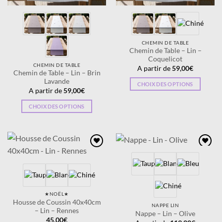
CHEMIN DE TABLE
Chemin de Table – Lin –
Coquelicot
CHEMIN DE TABLE
A partir de
59,00
€
Chemin de Table – Lin – Brin
Lavande
CHOIX DES OPTIONS
A partir de
59,00
€
Ce
produit
CHOIX DES OPTIONS
a
Ce
plusieurs
produit
variations.
a
Les
plusieurs
Ajouter
Ajouter
options
variations.
à la
à la
wishlist
wishlist
peuvent
Les
être
options
choisies
peuvent
★NOËL★
sur
être
Housse de Coussin 40x40cm
NAPPE LIN
la
– Lin – Rennes
choisies
Nappe – Lin – Olive
45,00
€
page
sur