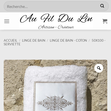
Passer
Recherche
au
pour :
contenu
ACCUEIL
/
LINGE DE BAIN
/
LINGE DE BAIN - COTON
/
50X100 -
SERVIETTE
Zoo