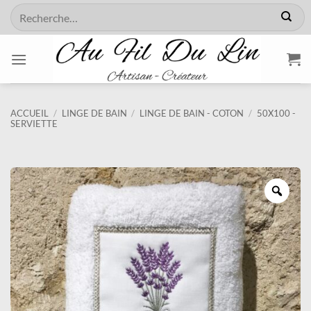
Passer
Recherche
au
pour :
contenu
ACCUEIL
/
LINGE DE BAIN
/
LINGE DE BAIN - COTON
/
50X100 -
SERVIETTE
Zoo