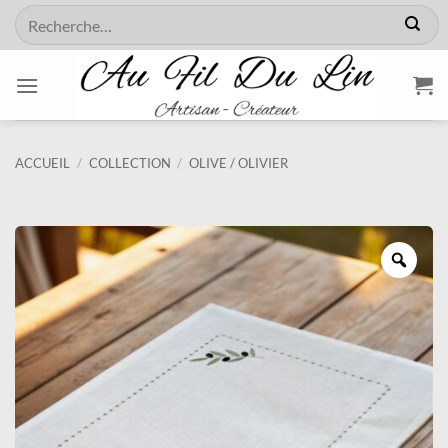
Passer
Recherche
au
pour :
contenu
ACCUEIL
/
COLLECTION
/
OLIVE / OLIVIER
Zoo