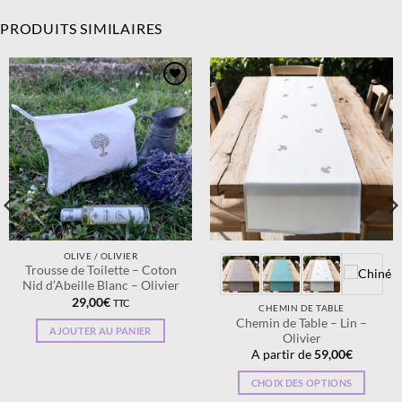
PRODUITS SIMILAIRES
Ajouter
Ajouter
à la
à la
wishlist
wishlist
OLIVE / OLIVIER
Trousse de Toilette – Coton
Nid d’Abeille Blanc – Olivier
29,00
€
TTC
CHEMIN DE TABLE
Chemin de Table – Lin –
AJOUTER AU PANIER
Olivier
A partir de
59,00
€
CHOIX DES OPTIONS