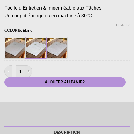
Facile d’Entretien & Imperméable aux Tâches
Un
coup
d’
éponge ou
en machine à 30°C
EFFACER
COLORIS
:
Blanc
quantité de Set de Table - Lin Enduit - Olive
AJOUTER AU PANIER
DESCRIPTION