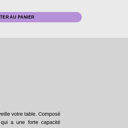
ble 45x45cm - Lin - Coquelicot
TER AU PANIER
veille votre table. Composé
 qui a une forte capacité