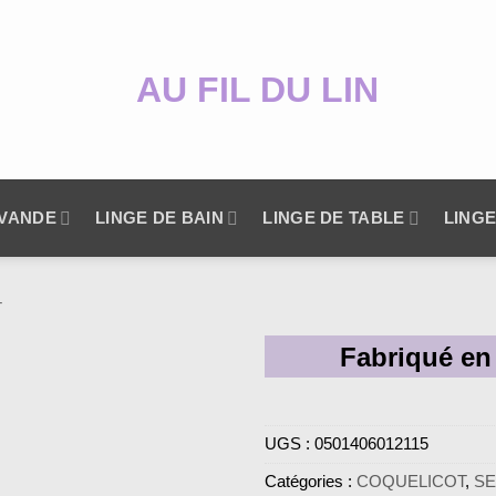
AVANDE
LINGE DE BAIN
LINGE DE TABLE
LINGE
T
Fabriqué en
Zoom
UGS :
0501406012115
Catégories :
COQUELICOT
,
SE