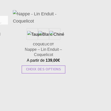
ter
Ajouter
K
la
à la
list
wishlist
COQUE
Nappe – Lin 
COQUELICOT
A partir d
Nappe – Lin Enduit –
Coquelicot
CHOIX DES
A partir de
139,00
€
CHOIX DES OPTIONS
p
Ce
produit
p
a
v
plusieurs
variations.
Les