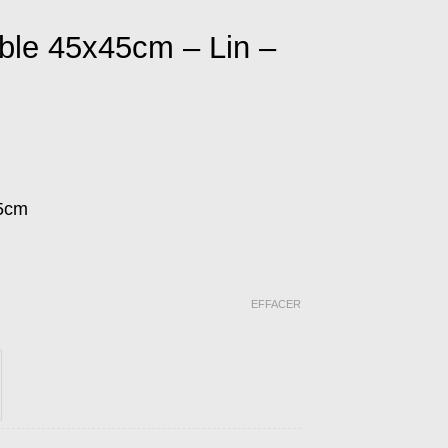
able 45x45cm – Lin –
45cm
EFFACER