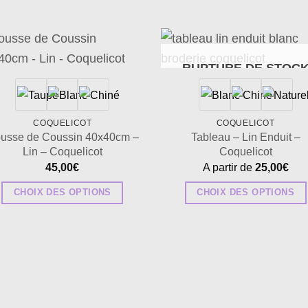
Ajouter
Ajou
RUPTURE DE STOC
à la
à 
wishlist
wish
COQUELICOT
COQUELICOT
usse de Coussin 40x40cm –
Tableau – Lin Enduit –
Lin – Coquelicot
Coquelicot
45,00
€
A partir de
25,00
€
CHOIX DES OPTIONS
CHOIX DES OPTIONS
Ce
Ce
produit
produit
a
a
plusieurs
plusieurs
variations.
variations.
Les
Les