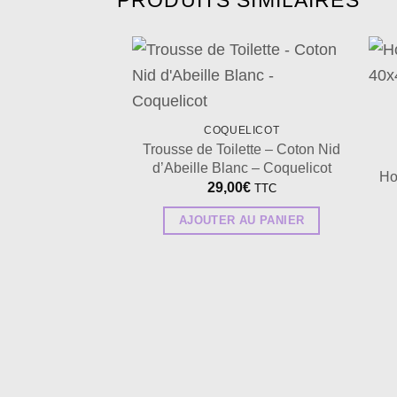
PRODUITS SIMILAIRES
Ajouter
à la
wishlist
COQUELICOT
Trousse de Toilette – Coton Nid
d’Abeille Blanc – Coquelicot
Ho
29,00
€
TTC
AJOUTER AU PANIER