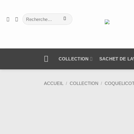
Passer
au
Recherche
contenu
pour :
COLLECTION
SACHET DE L
ACCUEIL
/
COLLECTION
/
COQUELICO