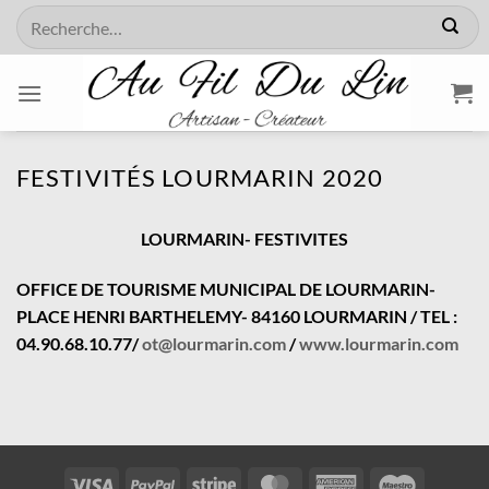
Passer
Recherche
au
pour :
contenu
FESTIVITÉS LOURMARIN 2020
LOURMARIN- FESTIVITES
OFFICE DE TOURISME MUNICIPAL DE LOURMARIN-
PLACE HENRI BARTHELEMY- 84160 LOURMARIN / TEL :
04.90.68.10.77/
ot@lourmarin.com
/
www.lourmarin.com
Visa
PayPal
Stripe
MasterCard
American
Maestro