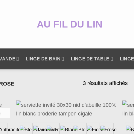
AVANDE
LINGE DE BAIN
LINGE DE TABLE
LINGE
3 résultats affichés
ROSE
uter
Ajouter
la
à la
list
wishlist