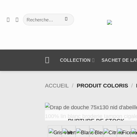
Passer
au
Recherche
contenu
pour :
COLLECTION
SACHET DE L
ACCUEIL
/
PRODUIT COLORIS
/
Ajo
RUPTURE DE STOCK
à 
wish