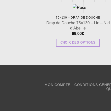
75×130 – DRAP DE DOUCHE
Drap de Douche 75×130 – Lin – Nid
d’Abeille
69,00
€
CHOIX DES OPTIONS
Ce
produit
a
plusieurs
variations.
Les
MON COMPTE
CONDITIONS GÉNÉ
options
QU
peuvent
être
choisies