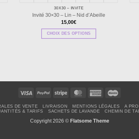
30X30 – INVITE
Invité 30×30 – Lin – Nid d’Abeille
15,00
€
CHOIX DES OPTIONS
Ce
produit
a
plusieurs
variations.
Les
options
Visa
PayPal
Stripe
MasterCard
American
Maestro
peuvent
Express
RALES DE VENTE
LIVRAISON
MENTIONS LÉGALES
A PR
être
ANTITÉS & TARIFS
SACHETS DE LAVANDE
CHEMIN DE TA
choisies
Copyright 2026 ©
Flatsome Theme
sur
la