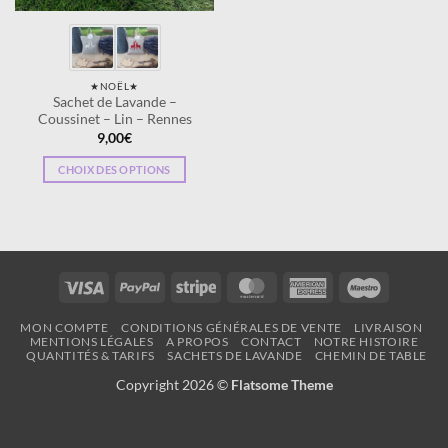
★NOËL★
Sachet de Lavande –
Coussinet – Lin – Rennes
9,00
€
CHOIX DES OPTIONS
Ce
produit
a
plusieurs
variations.
Visa
PayPal
Stripe
MasterCard
American
Maestro
Les
Express
options
MON COMPTE
CONDITIONS GÉNÉRALES DE VENTE
LIVRAISON
peuvent
MENTIONS LÉGALES
A PROPOS
CONTACT
NOTRE HISTOIRE
QUANTITÉS & TARIFS
SACHETS DE LAVANDE
CHEMIN DE TABLE
être
choisies
Copyright 2026 ©
Flatsome Theme
sur
la
page