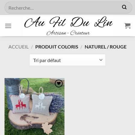
Passer
Recherche
au
pour :
contenu
ACCUEIL
/
PRODUIT COLORIS
/
NATUREL / ROUGE
Ajouter
à la
wishlist