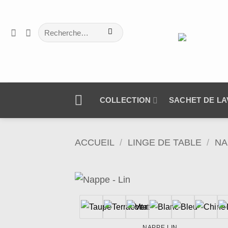
Passer
au
Recherche
contenu
pour :
COLLECTION
SACHET DE L
ACCUEIL
/
LINGE DE TABLE
/
NA
Ajo
à 
wish
NAPPE LIN