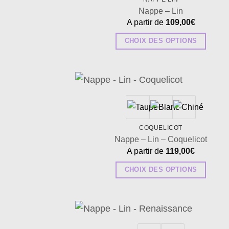
Nappe – Lin
A partir de
109,00
€
CHOIX DES OPTIONS
Ce
produit
a
plusieurs
Ajo
à 
variations.
wish
Les
COQUELICOT
options
Nappe – Lin – Coquelicot
peuvent
A partir de
119,00
€
être
CHOIX DES OPTIONS
choisies
Ce
sur
produit
la
a
page
plusieurs
Ajo
du