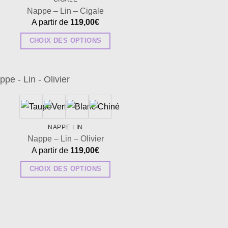
Nappe – Lin – Cigale
A partir de
119,00
€
CHOIX DES OPTIONS
Ce
produit
a
plusieurs
Ajouter
à la
variations.
wishlist
Les
NAPPE LIN
options
Nappe – Lin – Olivier
peuvent
A partir de
119,00
€
être
CHOIX DES OPTIONS
choisies
Ce
sur
produit
la
a
page
plusieurs
du