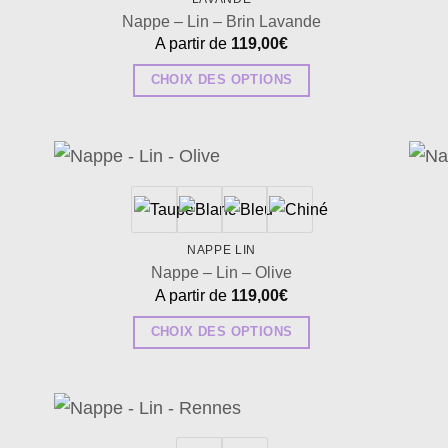
Nappe – Lin – Brin Lavande
A partir de
119,00
€
CHOIX DES OPTIONS
Ce
produit
a
plusieurs
uter
Ajouter
la
à la
variations.
list
wishlist
Les
NAPPE LIN
options
Nappe – Lin – Olive
peuvent
A partir de
119,00
€
être
CHOIX DES OPTIONS
choisies
Ce
sur
produit
la
a
page
plusieurs
uter
Ajouter
du