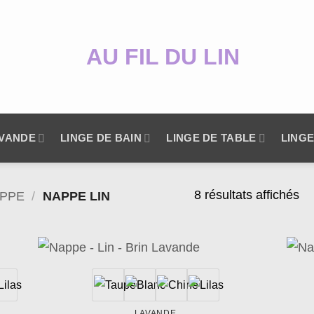
AVANDE
LINGE DE BAIN
LINGE DE TABLE
LINGE
8 résultats affichés
PPE
/
NAPPE LIN
uter
Ajouter
la
à la
list
wishlist
LAVANDE