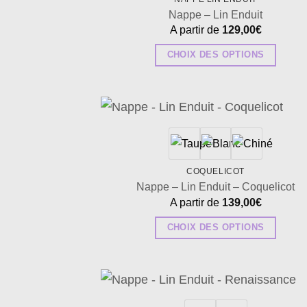
Nappe – Lin Enduit
A partir de
129,00
€
CHOIX DES OPTIONS
Ce
produit
a
plusieurs
Ajo
à 
variations.
wish
Les
COQUELICOT
options
Nappe – Lin Enduit – Coquelicot
peuvent
A partir de
139,00
€
être
CHOIX DES OPTIONS
choisies
Ce
sur
produit
la
a
page
plusieurs
Ajo
du