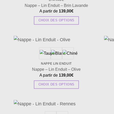
Nappe – Lin Enduit – Brin Lavande
A partir de
139,00
€
CHOIX DES OPTIONS
Ce
produit
a
plusieurs
uter
Ajouter
la
à la
variations.
list
wishlist
Les
NAPPE LIN ENDUIT
options
Nappe – Lin Enduit – Olive
peuvent
A partir de
139,00
€
être
CHOIX DES OPTIONS
choisies
Ce
sur
produit
la
a
page
plusieurs
uter
Ajouter
du