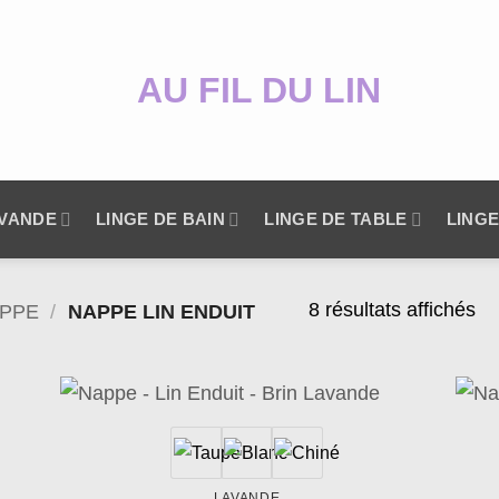
AVANDE
LINGE DE BAIN
LINGE DE TABLE
LINGE
8 résultats affichés
PPE
/
NAPPE LIN ENDUIT
uter
Ajouter
la
à la
list
wishlist
LAVANDE