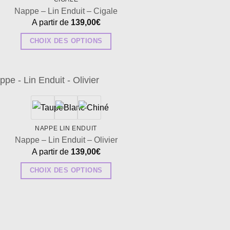
Nappe – Lin Enduit – Cigale
A partir de
139,00
€
CHOIX DES OPTIONS
Ce
produit
a
plusieurs
Ajouter
à la
variations.
wishlist
Les
NAPPE LIN ENDUIT
options
Nappe – Lin Enduit – Olivier
peuvent
A partir de
139,00
€
être
CHOIX DES OPTIONS
choisies
Ce
sur
produit
la
a
page
plusieurs
du