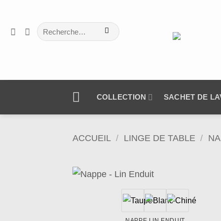
Passer
au
Recherche
contenu
pour :
COLLECTION
SACHET DE L
ACCUEIL
/
LINGE DE TABLE
/
NA
Ajo
à 
wish
NAPPE LIN ENDUIT